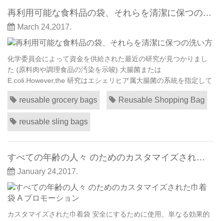
再利用可能な食料品の袋、それらを清潔に保つの洗い方
March 24,2017.
化学委員会によって資金を供給された最近の研究が見つかりまし
た (原料肉や調理食品の汚染を示唆) 大腸菌または
E.coli.However,the 研究はエシェリヒア属大腸菌の系統を指定して
いない、細菌に含まれるバグの検討したほぼすべての再利用可能
reusable grocery bags
Reusable Shopping Bag
な袋が無害であるの多くを見つけた。そしてアメリカ化学議会ビ
ニール袋メーカーを表し、使い捨てのビニール袋を禁止するカリ
reusable sling bags
フォルニア州の法案に反対することを忘...
すべての年齢の人々 のためのカスタマイズされた巾着袋 A プロモーション
January 24,2017.
カスタマイズされた巾着袋 安全にするために使用、単なる効果的