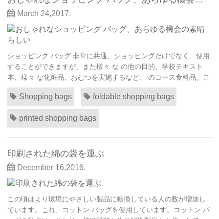
March 24,2017.
ショッピング バッグ 非常に共通、ショッピングだけでなく、使用
することができますが、また様々 な の他の目的、学校テキスト
本、様々 な化粧品、おむつを実施するなど、 のコース食料品。こ
れらの袋は実際に彼らの の の多目的利用のための万能バッグと見
Shopping bags
foldable shopping bags
なされます。 たとえば女性運ぶことができるファッショナブルな
ショッピング バッグ彼女と一緒にそれで保っている間 信頼できる
printed shopping bags
携帯電話と財布を含む多くのもの。...
印刷された綿の袋を運ぶ
December 16,2016.
この頃はより環境にやさしい製品に転換している人の数が増加し
ています。これ、コットン バッグを使用しています。コットン バ