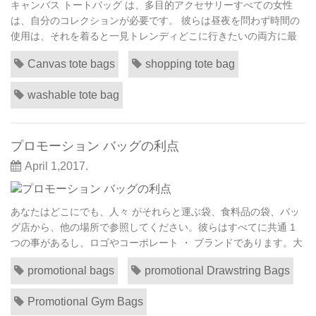
キャンバス トートバッグ は、多目的アクセサリーすべての女性
は、自分のコレクションが必要です。 彼らは昼夜を問わず時間の
使用は、それを着ると一見トレンディどこに行きたいの両方に最
適です。さらに、これらの袋が保持またはトランスポートのすべ
Canvas tote bags
shopping tote bag
て女の子の日常活動の必要に十分に強いです。これらのおしゃれ
なトートバッグ スタイルの任意の色で利用でき、パターンを使用
washable tote bag
します。 あなたの好みに合うように設計されてい...
プロモーション バッグの利点
April 1,2017.
あなたはどこにでも、人々 がそれらと運ぶ袋、食料品の袋、バッ
グ店から、他の場所で参照してください。彼らはすべてに共通 1
つの事があるし、ロゴやコーポレート ・ ブランドであります。大
企業を知っているどのように重要なブランドであり、バッグがさ
promotional bags
promotional Drawstring Bags
らに自分たちのブランドを運ぶための素晴らしいツールをするこ
とができますどのように。誰かは、ロゴや会社名を運ぶバッグを
Promotional Gym Bags
持って街を歩くとき、固定広告よりも多くそれ...