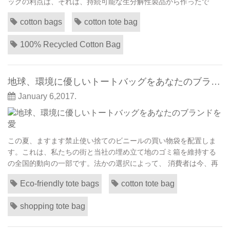
ッグの利点は、それは、持続可能な生分解性製品から作ったで
す。結局のところ、綿綿工場の副産物であります。だけでなく、
cotton bags
cotton tote bag
それはより環境に優しい紙やビニール袋と比較して、何度も繰り
返し使用することができます。それは非常に耐久性と使用するは
100% Recycled Cotton Bag
実用的です。場合は適切に世話、それは長い時間が続き...
地球、環境に優しいトートバッグをあなたのブランドを愛
January 6,2017.
この夏、ますます禁止使い捨てのビニールの買い物袋を配置しま
す。これは、私たちの街と当社の埋め立て地のゴミ箱を維持する
の全国的動向の一部です。法かの選択によって、 消費者は今、再
利用可能なショッピング トートバッグその食料品を運ぶために。
Eco-friendly tote bags
cotton tote bag
必要性を表すためのマーケティング担当者、最適ですまたこの
は、地球のために大きいが、彼ら を満たすことができます: 環境に
shopping tote bag
優しいトートバッグ ロゴとメッセージを刻...