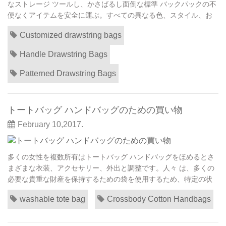
なストレージ ツールし、かさばるし面倒な標準 バックパックの不
便なくアイテムを安全に運ぶ。すべての異なる色、スタイル、お
よび関数これらのカスタム印刷 巾着袋は、特別なことができる効
Customized drawstring bags
果的な販促ツール デザイン モミから マーケティング キャンペー
ン。プロモーション製品を決定する際の項目にその を使用し、お
Handle Drawstring Bags
楽しみください誰もをします。カスタマ...
Patterned Drawstring Bags
トートバッグ ハンドバッグのための買い物
February 10,2017.
多くの女性を複数所有はトートバッグ ハンドバッグをほめるとさ
まざまな衣装、アクセサリー、外出と調整です。人々 は、多くの
必要な貴重な財産を保持するための袋を使用するため、特定の状
況のための右の 1 つを見つけることは非常に重要。サイズ、コン
washable tote bag
Crossbody Cotton Handbags
パートメント、材料、色さまざまな状況下で袋の使用に影響を与
えます。 が、検索し、完璧なトートバッグ ハンドバッグを取得す
るさまざまな方法です。ほとんどの衣料品店...