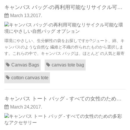
キャンバス バッグ-の再利用可能なリサイクル可能な環境にやさしい自然バッグ オプション
March 13,2017.
環境にやさしい、生分解性の袋をお探しですか?ジュート、綿、キ
ャンバスのような自然な 繊維と不織の作られたものから選択しま
す。これらの中で、キャンバス バッグは、ほとんど の人気と最寄
りのオプションです。ときは の洗浄性と耐久性、低いメンテナン
Canvas Bags
canvas tote bag
ス選択であります。彼らはすぐに自然豊かな、緑の袋の の使用を
好む人々 の選択を引き継いでいます。これらのキャリアはいつよ
cotton canvas tote
り少なく有害、それら非 生分解性プラス...
キャンバス トート バッグ - すべての女性のための多彩なアクセサリー
March 24,2017.