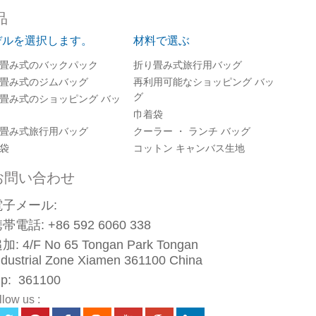
品
デルを選択します。
材料で選ぶ
畳み式のバックパック
折り畳み式旅行用バッグ
畳み式のジムバッグ
再利用可能なショッピング バッ
グ
畳み式のショッピング バッ
巾着袋
畳み式旅行用バッグ
クーラー ・ ランチ バッグ
袋
コットン キャンバス生地
お問い合わせ
電子メール:
携帯電話:
+86 592 6060 338
加:
4/F No 65 Tongan Park Tongan
ndustrial Zone Xiamen 361100 China
ip:
361100
llow us :