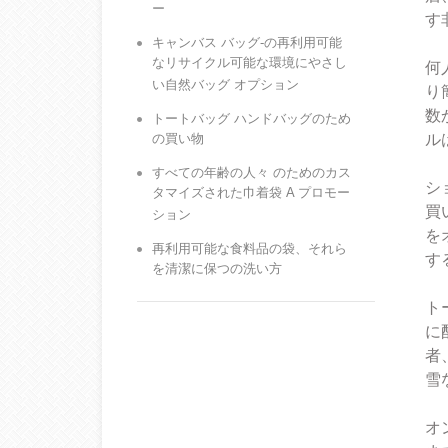
ー
す
キャンバス バッグ-の再利用可能
なリサイクル可能な環境にやさし
何
い自然バッグ オプション
り
数
トートバッグ ハンドバッグのため
の買い物
ル
すべての年齢の人々 のためのカス
シ
タマイズされた巾着袋 A プロモー
買
ション
を
再利用可能な食料品の袋、それら
す
を清潔に保つの洗い方
ト
に
者
雪
オ