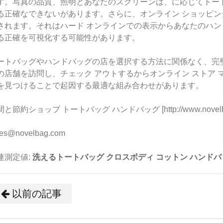
す。写真の品質、照明とあなたのスクリーンは、に応じてトー
る正確なできないがあります。さらに、オンライン ショッピン
されます。それはハード オンラインでの表示からあなたのハ
る正確を可視化する可能性があります。
ートバッグやハンドバッグの店を選択する方法に関係なく、完
の店舗を訪問し、チェック アウトするからオンライン ストア
を見つけることで起因する最適な組み合わせがあります。
と節約ショップ トートバッグ ハンドバッグ [http://www.novelb
les@novelbag.com
連測定値:
洗えるトートバッグ
クロスボディ コットン ハンドバ
以前の記事