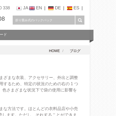
0 338
JA
EN
|
DE
|
ES
|
08
ード
HOME
ブログ
さまざまな衣装、アクセサリー、外出と調整
するため、特定の状況のための右の 1 つ
、色さまざまな状況下で袋の使用に影響を
ざまな方法です。ほとんどの衣料品店や小売
売します。ただし、それすることができま