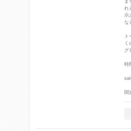
ま
れ
示
な
ト
く
グ
時間
sa
関