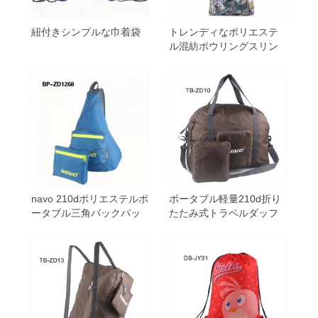
紐付きシンプルな巾着袋
トレンディなポリエステ
ル混紡ボウリングスリン
グバッグ
navo 210dポリエステルポ
ポータブル軽量210d折り
ータブル三角バックパッ
たたみ式トラベルダッフ
ク卸売
ルバッグ