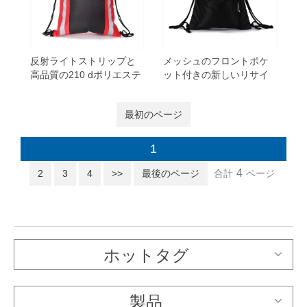
反射ライトストリップと
メッシュのフロントポケ
高品質の210 dポリエステ
ット付きの新しいリサイ
ルのひもの袋
クル420dポリエステルド
ローストリングバッグ
最初のページ
1
4
2
3
4
>>
最後のページ
合計
ページ
ホットタグ
製品