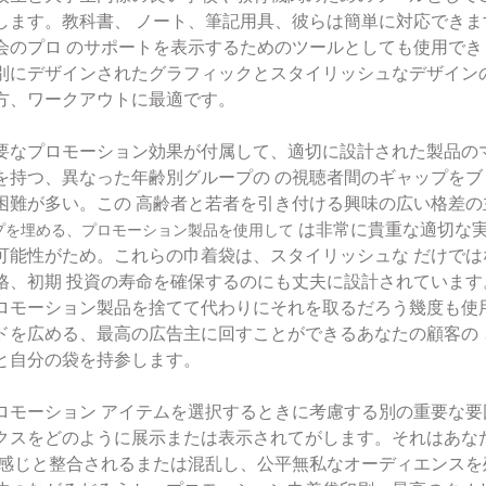
します。教科書、
ノート、筆記用具、彼らは簡単に対応できま
会のプロ
のサポートを表示するためのツールとしても使用でき
別にデザインされたグラフィックとスタイリッシュなデザイン
方、ワークアウトに最適です。
要なプロモーション効果が付属して、適切に設計された製品の
を持つ、異なった年齢別グループの
の視聴者間のギャップをブ
困難が多い。この
高齢者と若者を引き付ける興味の広い格差の
は非常に貴重な適切な
プを埋める、プロモーション製品を使用して
可能性がため。これらの巾着袋は、スタイリッシュな
だけでは
格、初期
投資の寿命を確保するのにも丈夫に設計されています
ロモーション製品を捨てて代わりにそれを取るだろう幾度も使
ドを広める、最高の広告主に回すことができるあなたの顧客の
と自分の袋を持参します。
ロモーション アイテムを選択するときに考慮する別の重要な
クスをどのように展示または表示されてがします。それはあな
感じと整合されるまたは混乱し、公平無私なオーディエンスを