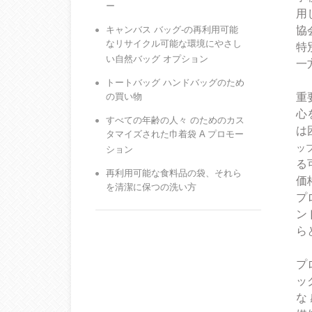
ー
用
キャンバス バッグ-の再利用可能
協
なリサイクル可能な環境にやさし
特
い自然バッグ オプション
一
トートバッグ ハンドバッグのため
の買い物
重
心
すべての年齢の人々 のためのカス
は
タマイズされた巾着袋 A プロモー
ッ
ション
る
再利用可能な食料品の袋、それら
価
を清潔に保つの洗い方
プ
ン
ら
プ
ッ
な