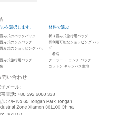
品
デルを選択します。
材料で選ぶ
畳み式のバックパック
折り畳み式旅行用バッグ
畳み式のジムバッグ
再利用可能なショッピング バッ
グ
畳み式のショッピング バッ
巾着袋
畳み式旅行用バッグ
クーラー ・ ランチ バッグ
袋
コットン キャンバス生地
お問い合わせ
電子メール:
携帯電話:
+86 592 6060 338
加:
4/F No 65 Tongan Park Tongan
ndustrial Zone Xiamen 361100 China
ip:
361100