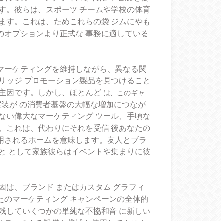
す。彼らは、スポーツ チームや学校の体育
ます。これは、ためこれらの袋
ジムにやも
のオプションより正式な
事務に適している
マーケティングを維持しながら、異なる関
リッジ プロモーション製品を見つけること
主因です。しかし、ほとんど
は、このギャ
実装が
の消費者基盤の大幅な増加につなが
ない偉大なマーケティング ツール、手頃な
。これは、代わりにそれを受信
後あなたの
用されるホームを意味します。友人とブラ
と
として家族彼らはイベントや集まりに彼
要因は、ブランド
またはカスタム グラフィ
たのマーケティング キャンペーンの全体的
残していくつかの単純な不協和音
に新しい