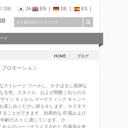
0 338
JA
EN
|
DE
|
ES
|
08
ード
HOME
ブログ
 プロモーション
なストレージ ツールし、かさばるし面倒な
なる色、スタイル、および関数これらのカ
ザイン モミから
マーケティング キャンペ
お楽しみください誰もをします。カスタマ
することができます、効果的な
貯蔵および
て
年齢の人々 に適しています。小
これらのパーソナライズされた
巾着袋を使