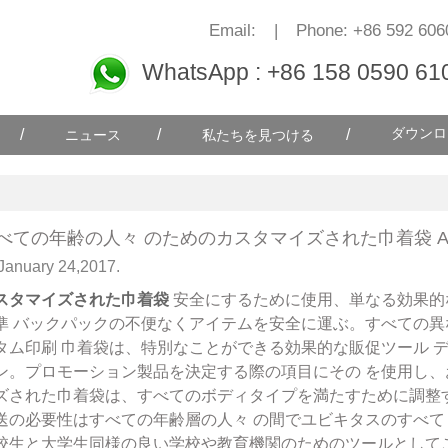
Email:
|
Phone: +86 592 606
WhatsApp : +86 158 0590 61
/
/
/
ダウンロ
ニュース
私たちを見つける
べての年齢の人々 のためのカスタマイズされた巾着袋 A
January 24,2017.
スタマイズされた巾着袋
安全にするために使用、単なる効果的
準
バックパックの不便なくアイテムを安全に運ぶ。すべての異
タム印刷
巾着袋は、特別なことができる効果的な販促ツール デ
ン。プロモーション製品を決定する際の項目にその
を使用し、
ズされた巾着袋は、すべてのボディタイプを満たすために調整
送の必要性はすべての年齢層の人々 の間でユビキタスのすべ
校生と大学生同様の良い学校や教育機関のためのツールとして