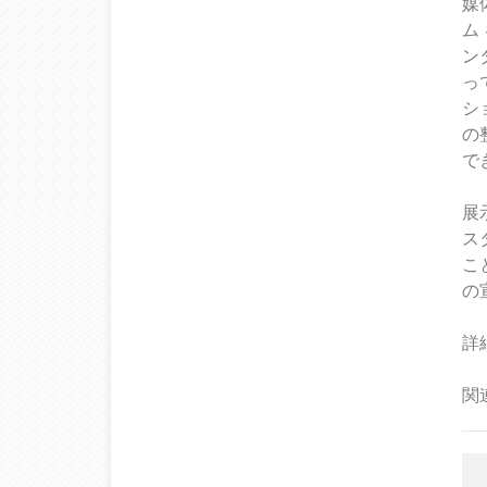
媒
ム
ン
っ
シ
の
で
展
ス
こ
の
詳細
関