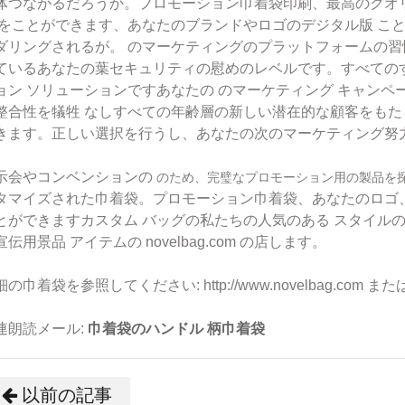
体つながるだろうか。プロモーション巾着袋印刷、最高のクオ
をことができます、あなたのブランドやロゴのデジタル版
こ
ダリングされるが。
のマーケティングのプラットフォームの習
ているあなたの葉セキュリティの慰めのレベルです。すべての
ョン ソリューションですあなたの
のマーケティング キャンペ
整合性を犠牲
なしすべての年齢層の新しい潜在的な顧客をもた
きます。正しい選択を行うし、あなたの次のマーケティング努
示会やコンベンションの
のため、完璧なプロモーション用の製品を
タマイズされた巾着袋。プロモーション巾着袋、あなたのロゴ
とができますカスタム バッグの私たちの人気のある
スタイル
宣伝用景品
アイテムの novelbag.com の店します。
の巾着袋を参照してください: http://www.novelbag.com また
連朗読メール:
巾着袋のハンドル
柄巾着袋
以前の記事