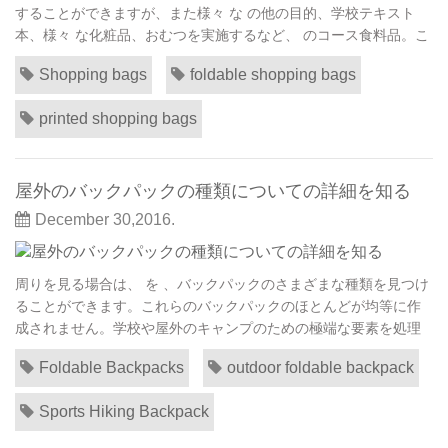
することができますが、また様々 な の他の目的、学校テキスト
本、様々 な化粧品、おむつを実施するなど、 のコース食料品。こ
れらの袋は実際に彼らの の の多目的利用のための万能バッグと見
Shopping bags
foldable shopping bags
なされます。 たとえば女性運ぶことができるファッショナブルな
ショッピング バッグ彼女と一緒にそれで保っている間 信頼できる
printed shopping bags
携帯電話と財布を含む多くのもの。...
屋外のバックパックの種類についての詳細を知る
December 30,2016.
周りを見る場合は、 を 、バックパックのさまざまな種類を見つけ
ることができます。これらのバックパックのほとんどが均等に作
成されません。学校や屋外のキャンプのための極端な要素を処理
することができるバックパックに本を運ぶ単に基本的なバックパ
Foldable Backpacks
outdoor foldable backpack
ックがあります。いくつかのバックパックは、mp3 プレーヤーや
ノート パソコンのような特殊な装置を保持するために設計されて
Sports Hiking Backpack
います。したがって、屋外のバックパックにつ...