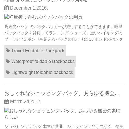
December 1,2016.
高速光パック のバックパッカーが旅行することができます。軽量
バックパックを背負ってランニング シューズ、重いハイキングの
ブーツと 45 ポンドを超えるパックの代わりに 15 ポンドのバック
パックを着用することができます。これは時間、さらに、短い期
Travel Foldable Backpack
間の旅行だけでなく、バックパッカーをできますが、快適さと安
全性より多くの楽しみに相当のレベルが向上します。 まず、伝統
Waterproof foldable Backpacks
的なバックパッカーについてお話しまし...
Lightweight foldable backpack
おしゃれなショッピング バッグ、あらゆる機会の素晴らしい
March 24,2017.
ショッピング バッグ 非常に共通、ショッピングだけでなく、使用