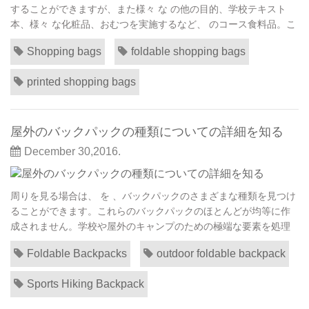
することができますが、また様々 な の他の目的、学校テキスト
本、様々 な化粧品、おむつを実施するなど、 のコース食料品。こ
れらの袋は実際に彼らの の の多目的利用のための万能バッグと見
Shopping bags
foldable shopping bags
なされます。 たとえば女性運ぶことができるファッショナブルな
ショッピング バッグ彼女と一緒にそれで保っている間 信頼できる
printed shopping bags
携帯電話と財布を含む多くのもの。...
屋外のバックパックの種類についての詳細を知る
December 30,2016.
周りを見る場合は、 を 、バックパックのさまざまな種類を見つけ
ることができます。これらのバックパックのほとんどが均等に作
成されません。学校や屋外のキャンプのための極端な要素を処理
することができるバックパックに本を運ぶ単に基本的なバックパ
Foldable Backpacks
outdoor foldable backpack
ックがあります。いくつかのバックパックは、mp3 プレーヤーや
ノート パソコンのような特殊な装置を保持するために設計されて
Sports Hiking Backpack
います。したがって、屋外のバックパックにつ...