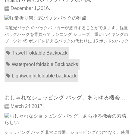
December 1,2016.
高速光パック のバックパッカーが旅行することができます。軽量
バックパックを背負ってランニング シューズ、重いハイキングの
ブーツと 45 ポンドを超えるパックの代わりに 15 ポンドのバック
パックを着用することができます。これは時間、さらに、短い期
Travel Foldable Backpack
間の旅行だけでなく、バックパッカーをできますが、快適さと安
全性より多くの楽しみに相当のレベルが向上します。 まず、伝統
Waterproof foldable Backpacks
的なバックパッカーについてお話しまし...
Lightweight foldable backpack
おしゃれなショッピング バッグ、あらゆる機会の素晴らしい
March 24,2017.
ショッピング バッグ 非常に共通、ショッピングだけでなく、使用