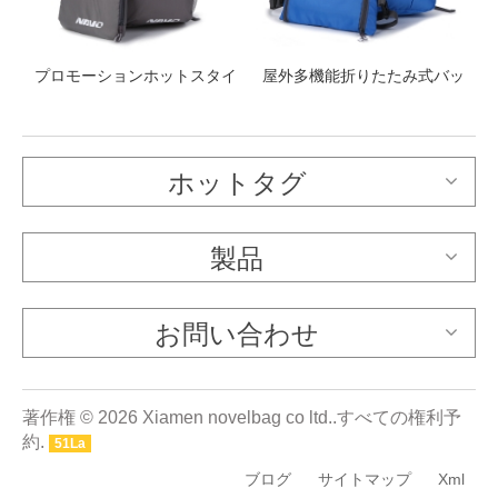
テ
プロモーションホットスタイ
屋外多機能折りたたみ式バッ
グ
ル耐久性のあるカジュアル軽
クパック便利な軽量のファニ
量防水折り畳み式ポリエステ
ーパック
ルバックパック
ホットタグ
製品
お問い合わせ
著作権 © 2026 Xiamen novelbag co ltd..すべての権利予
約.
51La
ブログ
サイトマップ
Xml