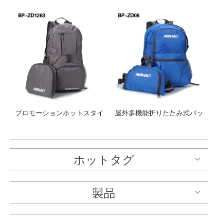
テ
プロモーションホットスタイ
屋外多機能折りたたみ式バッ
グ
ル耐久性のあるカジュアル軽
クパック便利な軽量のファニ
量防水折り畳み式ポリエステ
ーパック
ルバックパック
ホットタグ
製品