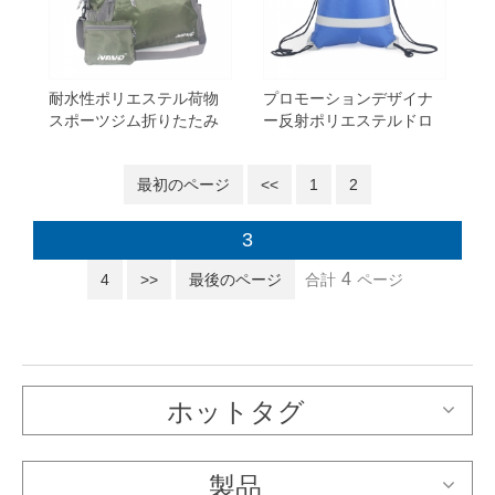
耐水性ポリエステル荷物
プロモーションデザイナ
スポーツジム折りたたみ
ー反射ポリエステルドロ
式トラベルダッフルバッ
ーストリングバッグバッ
グ
クパック
最初のページ
<<
1
2
3
4
4
>>
最後のページ
合計
ページ
ホットタグ
製品